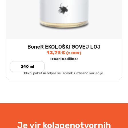
BoneR EKOLOŠKI GOVEJ LOJ
12,73
€
(z DDV)
Izberi količino:
240 ml
Klikni paket in odpre se izdelek z izbrano variacijo.
Je vir kolagenotvornih