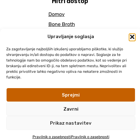
Hitri dostop
Domov
Bone Broth
Pogosta vprašanja
Upravljanje soglasja
Aktualno
Za zagotavljanje najboljših izkušenj uporabljamo piškotke, ki služijo
Kontakt
shranjevanju in/ali dostopu do podatkov o napravi. Soglasje za te
tehnologije nam bo omogočilo obdelavo podatkov, kot so vedenje pri
brskanju ali edinstveni ID-ji, na tem spletnem mestu. Neprivolitev ali
preklic privolitve lahko negativno vpliva na nekatere zmožnosti in
funkcije.
BonerBoneBroth.si © 2026
Pravilnik o zasebnosti
Pogoji poslovanja
Sprejmi
Izdelava premium spletnih trgovin:
Super spletko
Zavrni
Prikaz nastavitev
Pravilnik o zasebnosti
Pravilnik o zasebnosti