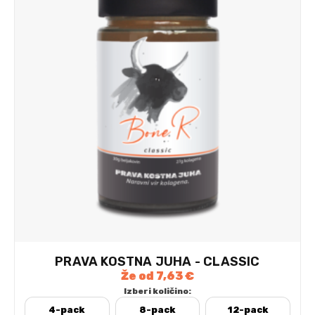
PRAVA KOSTNA JUHA - CLASSIC
Že od
7,63
€
Izberi količino:
4-pack
8-pack
12-pack