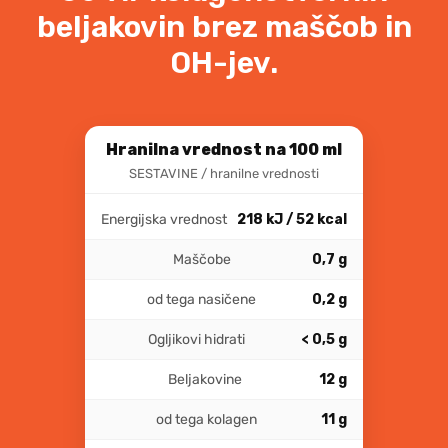
beljakovin brez maščob in
OH-jev.
Hranilna vrednost na 100 ml
SESTAVINE / hranilne vrednosti
Energijska vrednost
218 kJ / 52 kcal
Maščobe
0,7 g
od tega nasičene
0,2 g
Ogljikovi hidrati
< 0,5 g
Beljakovine
12 g
od tega kolagen
11 g