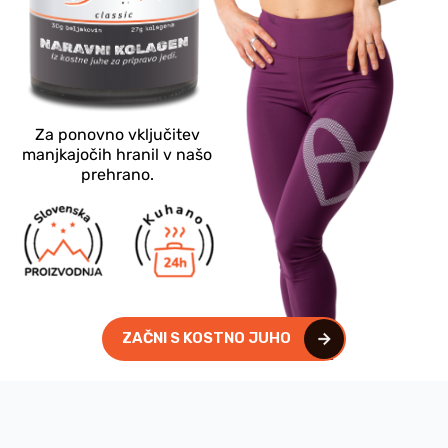
Za ponovno vključitev
manjkajočih hranil v našo
prehrano.
ZAČNI S KOSTNO JUHO