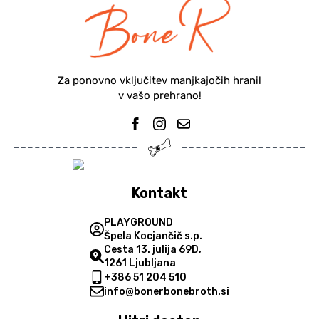
Za ponovno vključitev manjkajočih hranil
v vašo prehrano!
Kontakt
PLAYGROUND
Špela Kocjančič s.p.
Cesta 13. julija 69D,
1261 Ljubljana
+386 51 204 510
info@bonerbonebroth.si