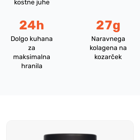
kostne juhe
24
h
27
g
Dolgo kuhana
Naravnega
za
kolagena na
maksimalna
kozarček
hranila