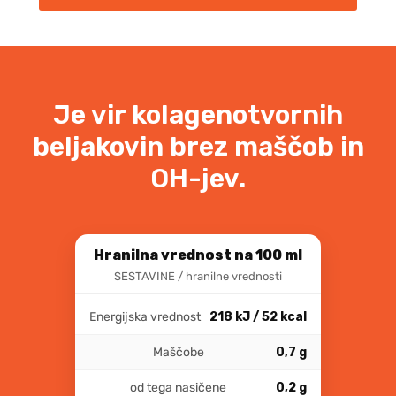
količina
Je vir kolagenotvornih
beljakovin brez maščob in
OH-jev.
Hranilna vrednost na 100 ml
SESTAVINE / hranilne vrednosti
Energijska vrednost
218 kJ / 52 kcal
Maščobe
0,7 g
od tega nasičene
0,2 g