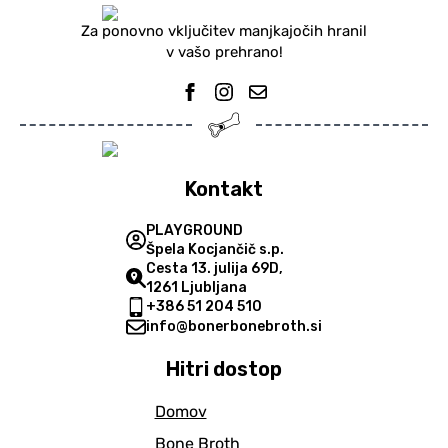
Za ponovno vključitev manjkajočih hranil
v vašo prehrano!
Kontakt
PLAYGROUND
Špela Kocjančič s.p.
Cesta 13. julija 69D,
1261 Ljubljana
+386 51 204 510
info@bonerbonebroth.si
Hitri dostop
Domov
Bone Broth