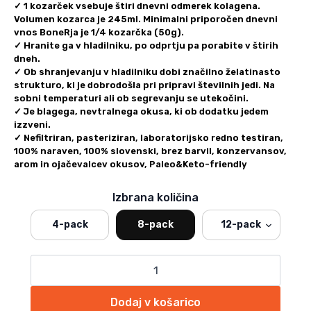
✓
1 kozarček vsebuje štiri dnevni odmerek kolagena.
Volumen kozarca je 245ml. Minimalni priporočen dnevni
vnos BoneRja je 1/4 kozarčka (50g).
✓
Hranite ga v hladilniku
, po odprtju pa porabite v štirih
dneh.
✓ Ob shranjevanju v hladilniku dobi značilno želatinasto
strukturo, ki je dobrodošla pri pripravi številnih jedi. Na
sobni temperaturi ali ob segrevanju se utekočini.
✓ Je blagega, nevtralnega okusa, ki ob dodatku jedem
izzveni.
✓ Nefiltriran, pasteriziran, laboratorijsko redno testiran,
100% naraven, 100% slovenski, brez barvil, konzervansov,
arom in ojačevalcev okusov, Paleo&Keto-friendly
Izbrana količina
4-pack
8-pack
12-pack
PRAVA
KOSTNA
JUHA
-
Dodaj v košarico
CLASSIC