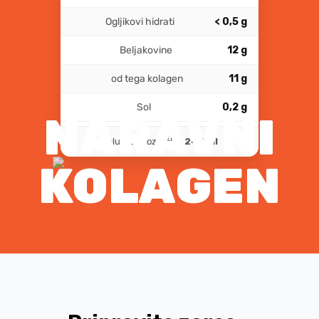
Ogljikovi hidrati
< 0,5 g
Beljakovine
12 g
od tega kolagen
11 g
Sol
0,2 g
NARAVNI
Volumen kozarčka:
245 ml
KOLAGEN