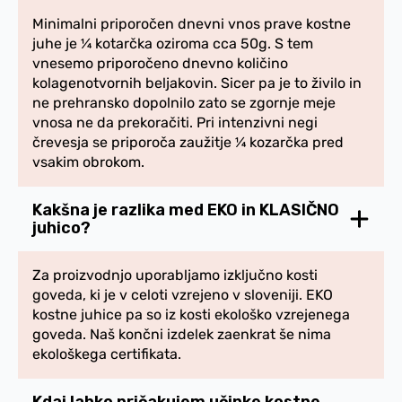
Minimalni priporočen dnevni vnos prave kostne
juhe je ¼ kotarčka oziroma cca 50g. S tem
vnesemo priporočeno dnevno količino
kolagenotvornih beljakovin. Sicer pa je to živilo in
ne prehransko dopolnilo zato se zgornje meje
vnosa ne da prekoračiti. Pri intenzivni negi
črevesja se priporoča zaužitje ¼ kozarčka pred
vsakim obrokom.
Kakšna je razlika med EKO in KLASIČNO
juhico?
Za proizvodnjo uporabljamo izključno kosti
goveda, ki je v celoti vzrejeno v sloveniji. EKO
kostne juhice pa so iz kosti ekološko vzrejenega
goveda. Naš končni izdelek zaenkrat še nima
ekološkega certifikata.
Kdaj lahko pričakujem učinke kostne