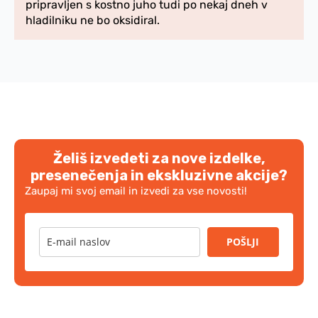
pripravljen s kostno juho tudi po nekaj dneh v
hladilniku ne bo oksidiral.
Želiš izvedeti za nove izdelke,
presenečenja in ekskluzivne akcije?
Zaupaj mi svoj email in izvedi za vse novosti!
POŠLJI