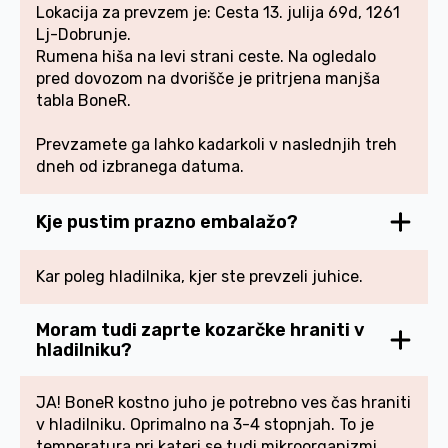
Lokacija za prevzem je: Cesta 13. julija 69d, 1261
Lj-Dobrunje.
Rumena hiša na levi strani ceste. Na ogledalo
pred dovozom na dvorišče je pritrjena manjša
tabla BoneR.
Prevzamete ga lahko kadarkoli v naslednjih treh
dneh od izbranega datuma.
Kje pustim prazno embalažo?
Kar poleg hladilnika, kjer ste prevzeli juhice.
Moram tudi zaprte kozarčke hraniti v
hladilniku?
JA! BoneR kostno juho je potrebno ves čas hraniti
v hladilniku. Oprimalno na 3-4 stopnjah. To je
temperatura pri kateri se tudi mikroorganizmi