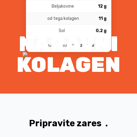
Beljakovine
12 g
od tega kolagen
11 g
Sol
0,2 g
NARAVNI
Volumen kozarčka:
245 ml
KOLAGEN
Pripravite zares
.