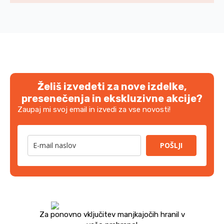
Želiš izvedeti za nove izdelke,
presenečenja in ekskluzivne akcije?
Zaupaj mi svoj email in izvedi za vse novosti!
POŠLJI
Za ponovno vključitev manjkajočih hranil v