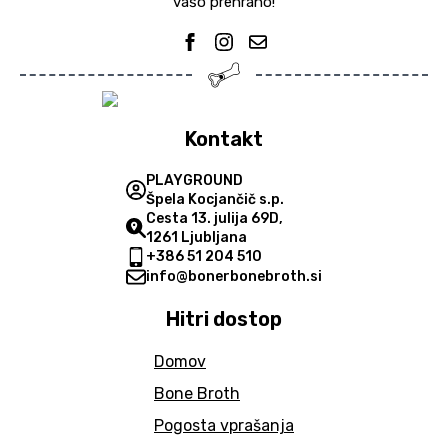
vašo prehrano!
Kontakt
PLAYGROUND
Špela Kocjančič s.p.
Cesta 13. julija 69D,
1261 Ljubljana
+386 51 204 510
info@bonerbonebroth.si
Hitri dostop
Domov
Bone Broth
Pogosta vprašanja