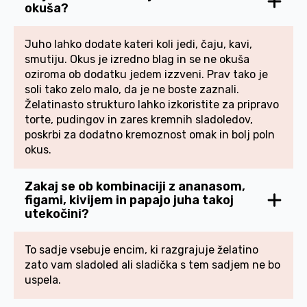
okuša?
Juho lahko dodate kateri koli jedi, čaju, kavi,
smutiju. Okus je izredno blag in se ne okuša
oziroma ob dodatku jedem izzveni. Prav tako je
soli tako zelo malo, da je ne boste zaznali.
Želatinasto strukturo lahko izkoristite za pripravo
torte, pudingov in zares kremnih sladoledov,
poskrbi za dodatno kremoznost omak in bolj poln
okus.
Zakaj se ob kombinaciji z ananasom,
figami, kivijem in papajo juha takoj
utekočini?
To sadje vsebuje encim, ki razgrajuje želatino
zato vam sladoled ali sladička s tem sadjem ne bo
uspela.