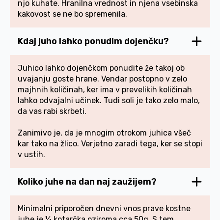
njo kuhate. Hranilna vrednost in njena vsebinska
kakovost se ne bo spremenila.
Kdaj juho lahko ponudim dojenčku?
Juhico lahko dojenčkom ponudite že takoj ob
uvajanju goste hrane. Vendar postopno v zelo
majhnih količinah, ker ima v prevelikih količinah
lahko odvajalni učinek. Tudi soli je tako zelo malo,
da vas rabi skrbeti.
Zanimivo je, da je mnogim otrokom juhica všeč
kar tako na žlico. Verjetno zaradi tega, ker se stopi
v ustih.
Koliko juhe na dan naj zaužijem?
Minimalni priporočen dnevni vnos prave kostne
juhe je ¼ kotarčka oziroma cca 50g. S tem