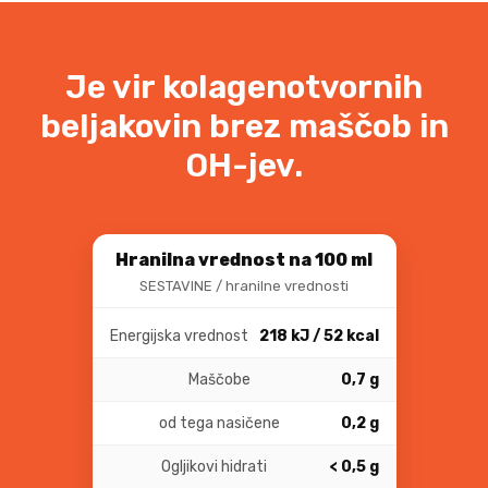
količina
Je vir kolagenotvornih
beljakovin brez maščob in
OH-jev.
Hranilna vrednost na 100 ml
SESTAVINE / hranilne vrednosti
Energijska vrednost
218 kJ / 52 kcal
Maščobe
0,7 g
od tega nasičene
0,2 g
Ogljikovi hidrati
< 0,5 g