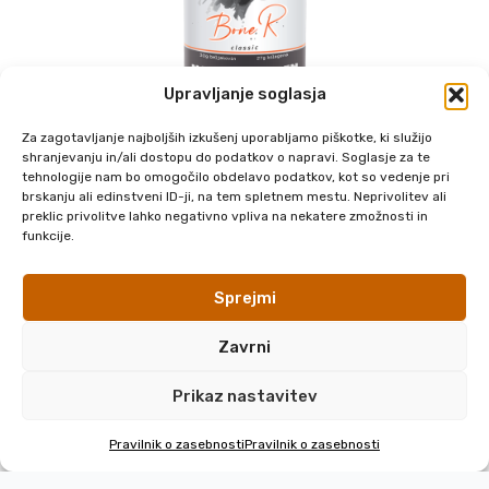
Upravljanje soglasja
Za zagotavljanje najboljših izkušenj uporabljamo piškotke, ki služijo
shranjevanju in/ali dostopu do podatkov o napravi. Soglasje za te
Kontakt
tehnologije nam bo omogočilo obdelavo podatkov, kot so vedenje pri
brskanju ali edinstveni ID-ji, na tem spletnem mestu. Neprivolitev ali
PLAYGROUND
preklic privolitve lahko negativno vpliva na nekatere zmožnosti in
Špela Kocjančič s.p.
funkcije.
Cesta 13. julija 69D,
1261 Ljubljana
+386 51 204 510
Sprejmi
info@bonerbonebroth.si
Zavrni
Hitri dostop
Prikaz nastavitev
Domov
Bone Broth
Pravilnik o zasebnosti
Pravilnik o zasebnosti
Pogosta vprašanja