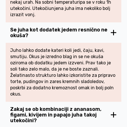
nekaj urah. Na sobni temperaturipa se v roku 1h
utekočini. Utekočiunjena juha ima nekoliko bolj
izrazit vonj.
Se juha kot dodatek jedem resnično ne
okuša?
Juho lahko dodate kateri koli jedi, čaju, kavi,
smutiju. Okus je izredno blag in se ne okuša
oziroma ob dodatku jedem izzveni. Prav tako je
soli tako zelo malo, da je ne boste zaznali.
Želatinasto strukturo lahko izkoristite za pripravo
torte, pudingov in zares kremnih sladoledov,
poskrbi za dodatno kremoznost omak in bolj poln
okus.
Zakaj se ob kombinaciji z ananasom,
figami, kivijem in papajo juha takoj
utekočini?