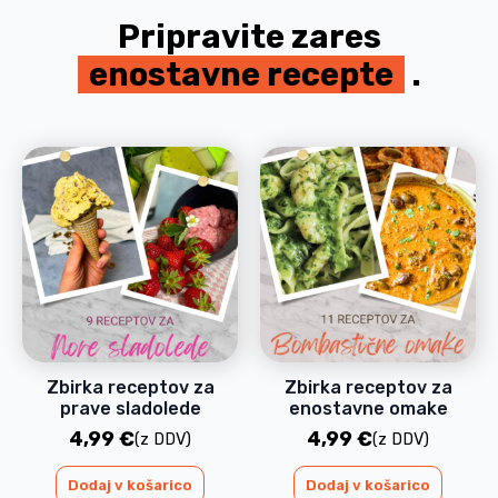
Pripravite zares
.
okusne recepte
Zbirka receptov za
Zbirka receptov za
prave sladolede
enostavne omake
4,99
€
4,99
€
(z DDV)
(z DDV)
Dodaj v košarico
Dodaj v košarico