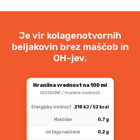
Je vir kolagenotvornih
beljakovin brez maščob in
OH-jev.
Hranilna vrednost na 100 ml
SESTAVINE / hranilne vrednosti
Energijska vrednost
218 kJ / 52 kcal
Maščobe
0,7 g
od tega nasičene
0,2 g