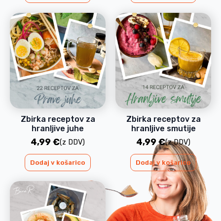
Zbirka receptov za
Zbirka receptov za
hranljive juhe
hranljive smutije
4,99
€
4,99
€
(z DDV)
(z DDV)
Dodaj v košarico
Dodaj v košarico