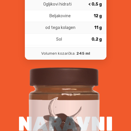
Ogljikovi hidrati
< 0,5 g
Beljakovine
12 g
od tega kolagen
11 g
Sol
0,2 g
Volumen kozarčka:
245 ml
NARAVNI