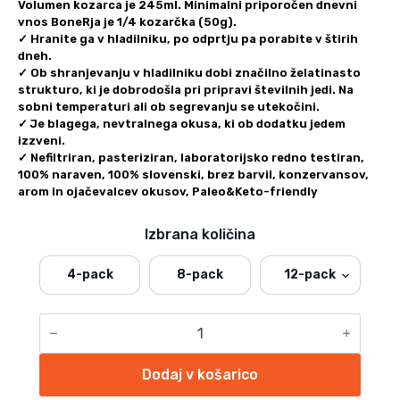
Volumen kozarca je 245ml. Minimalni priporočen dnevni
vnos BoneRja je 1/4 kozarčka (50g).
✓
Hranite ga v hladilniku
, po odprtju pa porabite v štirih
dneh.
✓ Ob shranjevanju v hladilniku dobi značilno želatinasto
strukturo, ki je dobrodošla pri pripravi številnih jedi. Na
sobni temperaturi ali ob segrevanju se utekočini.
✓ Je blagega, nevtralnega okusa, ki ob dodatku jedem
izzveni.
✓ Nefiltriran, pasteriziran, laboratorijsko redno testiran,
100% naraven, 100% slovenski, brez barvil, konzervansov,
arom in ojačevalcev okusov, Paleo&Keto-friendly
Izbrana količina
4-pack
8-pack
12-pack
PRAVA
KOSTNA
JUHA
-
Dodaj v košarico
CLASSIC
količina