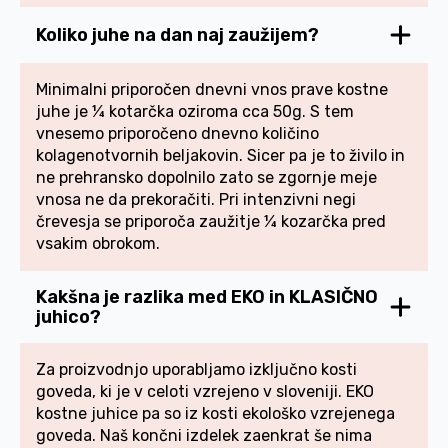
Koliko juhe na dan naj zaužijem?
Minimalni priporočen dnevni vnos prave kostne
juhe je ¼ kotarčka oziroma cca 50g. S tem
vnesemo priporočeno dnevno količino
kolagenotvornih beljakovin. Sicer pa je to živilo in
ne prehransko dopolnilo zato se zgornje meje
vnosa ne da prekoračiti. Pri intenzivni negi
črevesja se priporoča zaužitje ¼ kozarčka pred
vsakim obrokom.
Kakšna je razlika med EKO in KLASIČNO
juhico?
Za proizvodnjo uporabljamo izključno kosti
goveda, ki je v celoti vzrejeno v sloveniji. EKO
kostne juhice pa so iz kosti ekološko vzrejenega
goveda. Naš končni izdelek zaenkrat še nima