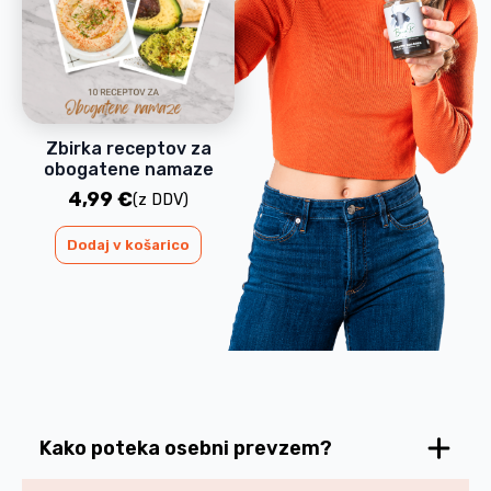
Zbirka receptov za
obogatene namaze
4,99
€
(z DDV)
Dodaj v košarico
Kako poteka osebni prevzem?