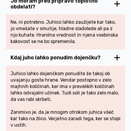
Jo moram pred pripravo toplotno
obdelati?
Ne, ni potrebno. Juhico lahko zaužijete kar tako,
jo vmešate v smutije, hladne sladolede ali pa z
njo kuhate. Hranilna vrednost in njena vsebinska
kakovost se ne bo spremenila.
Kdaj juho lahko ponudim dojenčku?
Juhico lahko dojenčkom ponudite že takoj ob
uvajanju goste hrane. Vendar postopno v zelo
majhnih količinah, ker ima v prevelikih količinah
lahko odvajalni učinek. Tudi soli je tako zelo malo,
da vas rabi skrbeti.
Zanimivo je, da je mnogim otrokom juhica všeč
kar tako na žlico. Verjetno zaradi tega, ker se stopi
v ustih.